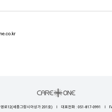
e.co.kr
영로12(세종그랑시아상가 201호)
I
대표전화 : 051-817-0991
I
F